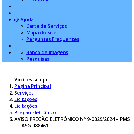
Ajuda
Carta de Serviços
Mapa do Site
Perguntas Frequentes
Banco de imagens
Pesquisas
Você está aqui:
Página Principal
Serviços
Licitações
Licitações
Pregão Eletrônico
AVISO PREGÃO ELETRÔNICO Nº 9-0029/2024 – PMS
– UASG 988461