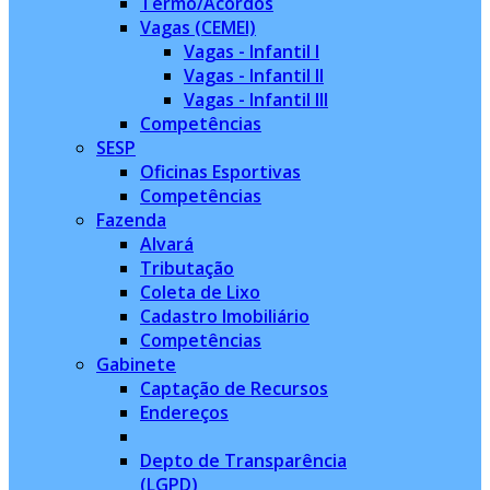
Termo/Acordos
Vagas (CEMEI)
Vagas - Infantil I
Vagas - Infantil II
Vagas - Infantil III
Competências
SESP
Oficinas Esportivas
Competências
Fazenda
Alvará
Tributação
Coleta de Lixo
Cadastro Imobiliário
Competências
Gabinete
Captação de Recursos
Endereços
Depto de Transparência
(LGPD)