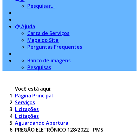
Pesquisar...
Ajuda
Carta de Serviços
Mapa do Site
Perguntas Frequentes
Banco de imagens
Pesquisas
Você está aqui:
Página Principal
Serviços
Licitações
Licitações
Aguardando Abertura
PREGÃO ELETRÔNICO 128/2022 - PMS