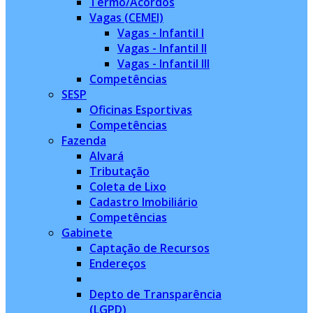
Termo/Acordos
Vagas (CEMEI)
Vagas - Infantil I
Vagas - Infantil II
Vagas - Infantil III
Competências
SESP
Oficinas Esportivas
Competências
Fazenda
Alvará
Tributação
Coleta de Lixo
Cadastro Imobiliário
Competências
Gabinete
Captação de Recursos
Endereços
Depto de Transparência
(LGPD)