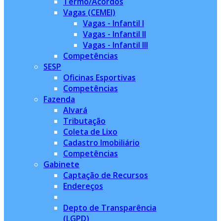
Termo/Acordos
Vagas (CEMEI)
Vagas - Infantil I
Vagas - Infantil II
Vagas - Infantil III
Competências
SESP
Oficinas Esportivas
Competências
Fazenda
Alvará
Tributação
Coleta de Lixo
Cadastro Imobiliário
Competências
Gabinete
Captação de Recursos
Endereços
Depto de Transparência
(LGPD)