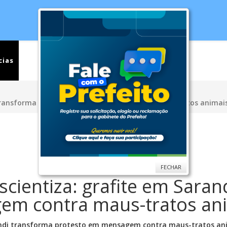
cias
Serviços
Secretarias
Cidade
Ouv
i transforma protesto em mensagem contra maus-tratos animai
FECHAR
cientiza: grafite em Saran
em contra maus-tratos an