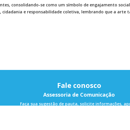
antes, consolidando-se como um símbolo de engajamento social
ra, cidadania e responsabilidade coletiva, lembrando que a ar
Fale conosco
Assessoria de Comunicação
Faça sua sugestão de pauta, solicite informações, ap
alterações e nos ajude a melhorar!
as
E-mail de contato:
ascom@sarandi.pr.gov.br