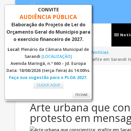
CONVITE
AUDIÊNCIA PÚBLICA
Elaboração do Projeto de Lei do
Orçamento Geral do Município para
Inicial
Notí
o exercício financeiro de 2027.
Local:
Plenário da Câmara Municipal de
Você está aqui:
Página Principal
Notícias
Sarandi
[LOCALIZAÇÃO]
Arte urbana que conscientiza: grafite em Sarand
Avenida Maringá, n.º 660 - Jd. Europa
Data: 18/08/2026 (terça-feira) às 14:00hs.
Faça sua sugestão para o PLOA 2027.
04
Fevereiro
CLIQUE AQUI!
2026
FECHAR
FECHAR
Arte urbana que cons
protesto em mensag