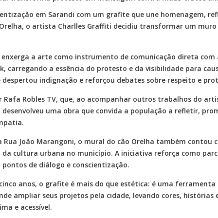
entização em Sarandi com um grafite que une homenagem, refle
relha, o artista Charlles Graffiti decidiu transformar um muro
s enxerga a arte como instrumento de comunicação direta com a
, carregando a essência do protesto e da visibilidade para ca
 despertou indignação e reforçou debates sobre respeito e pro
dor Rafa Robles TV, que, ao acompanhar outros trabalhos do art
eiro desenvolveu uma obra que convida a população a refletir, pr
mpatia.
a Rua João Marangoni, o mural do cão Orelha também contou co
 da cultura urbana no município. A iniciativa reforça como parce
pontos de diálogo e conscientização.
e cinco anos, o grafite é mais do que estética: é uma ferramen
nde ampliar seus projetos pela cidade, levando cores, histórias 
ma e acessível.