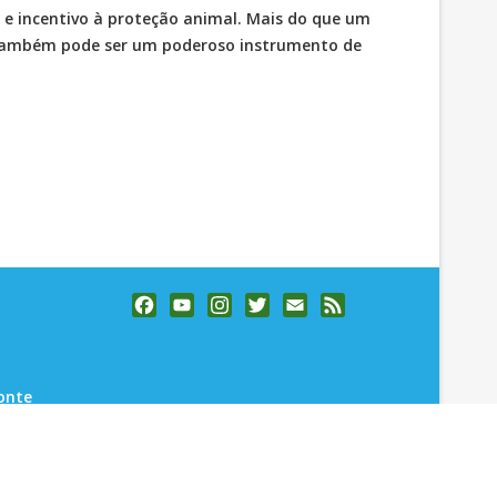
 e incentivo à proteção animal. Mais do que um
te também pode ser um poderoso instrumento de
Facebook
YouTube
Instagram
Twitter
Email
Feed
Channel
onte