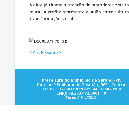
A obra já chama a atenção de moradores e visit
mural, o grafite representa a união entre cultu
transformação social.
< Ant
Próximo >
Prefeitura do Município de Sarandi-Pr.
Rua: José Emiliano de Gusmão, 565 - Centro
CEP. 87111-230 Fone/Fax: (44) 3264 - 8600
CNPJ: 78.200.482/0001-10
Sarandi-Pr./2025
Horário de Atendimento: Das 08:00hs às 11:30hs e d
13:00hs às 17:30hs