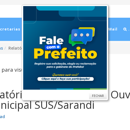
cretarias
Cidade
Ouvidoria
WebMail
.
as
Relatório de Gestão: 1º Quadrimestre de 2021
 para visualizar...
atório Quadrimestral - Ouv
FECHAR
nicipal SUS/Sarandi
ad