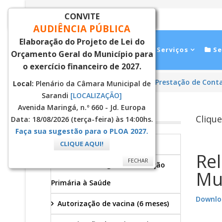
CONVITE
FECHAR
AUDIÊNCIA PÚBLICA
Elaboração do Projeto de Lei do
Inicial
Notícias
Serviços
Se
Orçamento Geral do Município para
o exercício financeiro de 2027.
Você está aqui:
Página Principal
Prestação de Cont
Local:
Plenário da Câmara Municipal de
Sarandi
[LOCALIZAÇÃO]
Avenida Maringá, n.º 660 - Jd. Europa
SAÚDE
Clique
Data: 18/08/2026 (terça-feira) às 14:00hs.
Faça sua sugestão para o PLOA 2027.
Secretaria
CLIQUE AQUI!
Rel
FECHAR
Àrea de Abrangência - Atenção
Mu
Primária à Saúde
Downlo
Autorização de vacina (6 meses)