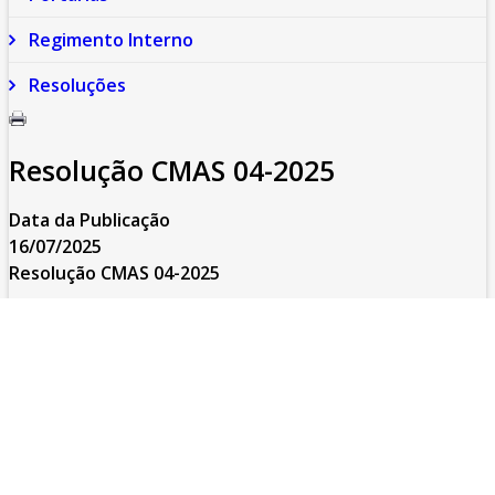
Regimento Interno
Resoluções
Resolução CMAS 04-2025
Data da Publicação
16/07/2025
Resolução CMAS 04-2025
Prefeitura do Município de Sarandi-Pr.
Rua: José Emiliano de Gusmão, 565 - Centro
CEP. 87111-230 Fone/Fax: (44) 3264 - 8600
CNPJ: 78.200.482/0001-10
Sarandi-Pr./2025