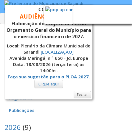
CONVITE
AUDIÊNCIA PÚBLICA
Fechar
Fechar
Fechar
Elaboração do Projeto de Lei do
Orçamento Geral do Município para
CMES
o exercício financeiro de 2027.
Local:
Plenário da Câmara Municipal de
Leis
Sarandi
[LOCALIZAÇÃO]
Avenida Maringá, n.º 660 - Jd. Europa
Calendário de assembléias
Data: 18/08/2026 (terça-feira) às
14:00hs.
Deliberações
Faça sua sugestão para o PLOA 2027.
Clique aqui!
Portarias
Fechar
Regimento
Publicações
2026
(9)