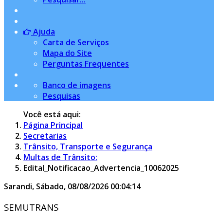
Ajuda
Carta de Serviços
Mapa do Site
Perguntas Frequentes
Banco de imagens
Pesquisas
Você está aqui:
Página Principal
Secretarias
Trânsito, Transporte e Segurança
Multas de Trânsito:
Edital_Notificacao_Advertencia_10062025
Sarandi,
Sábado, 08/08/2026
00:04:15
SEMUTRANS