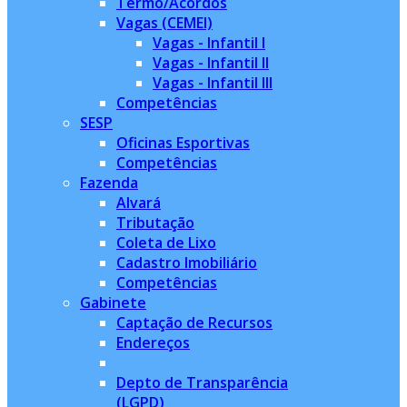
Termo/Acordos
Vagas (CEMEI)
Vagas - Infantil I
Vagas - Infantil II
Vagas - Infantil III
Competências
SESP
Oficinas Esportivas
Competências
Fazenda
Alvará
Tributação
Coleta de Lixo
Cadastro Imobiliário
Competências
Gabinete
Captação de Recursos
Endereços
Depto de Transparência
(LGPD)