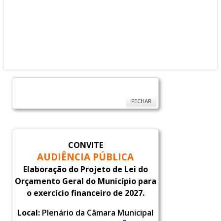
Rua: José Emiliano de Gusmão, 565 - Centro
CEP. 87111-230 Fone/Fax: (44) 3264 - 8600
CNPJ: 78.200.482/0001-10
Sarandi-Pr./2026
FECHAR
CONVITE
AUDIÊNCIA PÚBLICA
Elaboração do Projeto de Lei do
Orçamento Geral do Município para
o exercício financeiro de 2027.
Local:
Plenário da Câmara Municipal