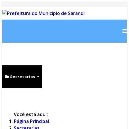
Inicial
Notícias
Serviços
Secretarias
Cidade
Ouvidoria
WebMail
...
Ajuda
Você está aqui:
Página Principal
Secretarias