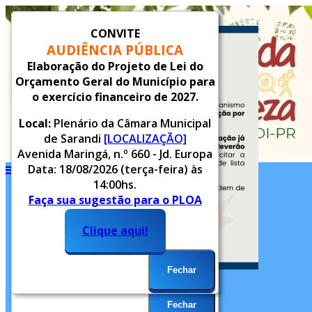
CONVITE
AUDIÊNCIA PÚBLICA
Elaboração do Projeto de Lei do
Orçamento Geral do Município para
o exercício financeiro de 2027.
Local:
Plenário da Câmara Municipal
de Sarandi
[LOCALIZAÇÃO]
Avenida Maringá, n.º 660 - Jd. Europa
Data: 18/08/2026 (terça-feira) às
14:00hs.
Inicial
Faça sua sugestão para o PLOA
Notícias
2027.
Serviços
Clique aqui!
Alvará
Alvará Provisório
Fechar
Legislação
Concurso Público
Fechar