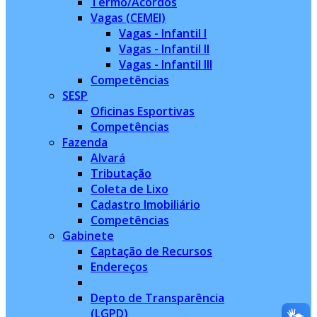
Termo/Acordos
Vagas (CEMEI)
Vagas - Infantil I
Vagas - Infantil II
Vagas - Infantil III
Competências
SESP
Oficinas Esportivas
Competências
Fazenda
Alvará
Tributação
Coleta de Lixo
Cadastro Imobiliário
Competências
Gabinete
Captação de Recursos
Endereços
Depto de Transparência
(LGPD)