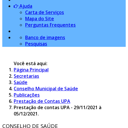
Ajuda
Carta de Serviços
Mapa do Site
Perguntas Frequentes
Banco de imagens
Pesquisas
Você está aqui:
Página Principal
Secretarias
Saúde
Conselho Municipal de Saúde
Publicações
Prestação de Contas UPA
Prestação de contas UPA - 29/11/2021 à
05/12/2021.
CONSELHO DE SAÚDE