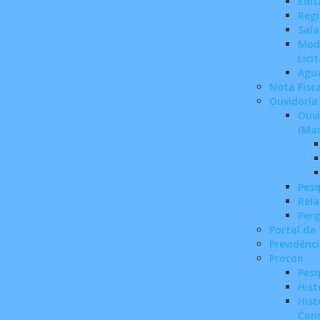
Edit
Regi
Sala
Mode
Lici
Agu
Nota Fisca
Ouvidoria
Ouvi
(Man
Pesq
Rela
Perg
Portal da
Previdênc
Procon
Pesq
Hist
Hist
Con