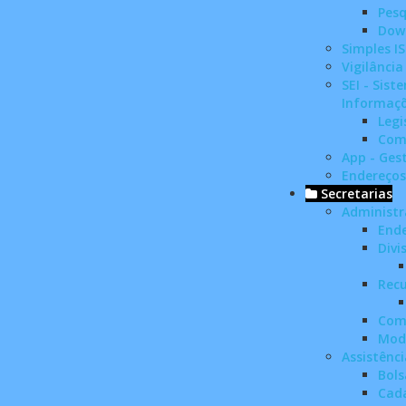
Pesq
Dow
Simples I
Vigilância
SEI - Sist
Informaç
Legi
Com
App - Ges
Endereços
Secretarias
Administ
End
Divi
Rec
Com
Mod
Assistênci
Bols
Cada