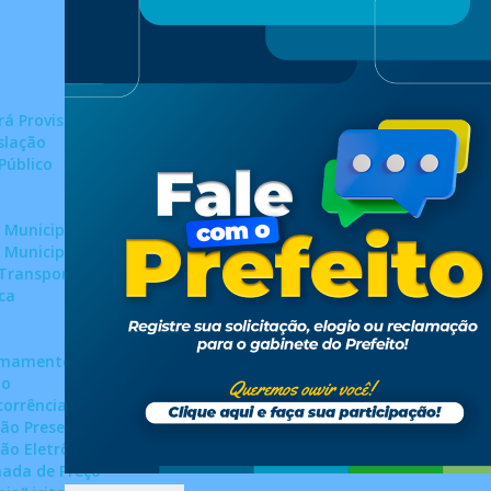
rá Provisório
slação
Público
 Municipais
 Municipais
 Transporte Público
ca
mamento Público
ão
orrência
ão Presencial
ão Eletrônico
ada de Preço