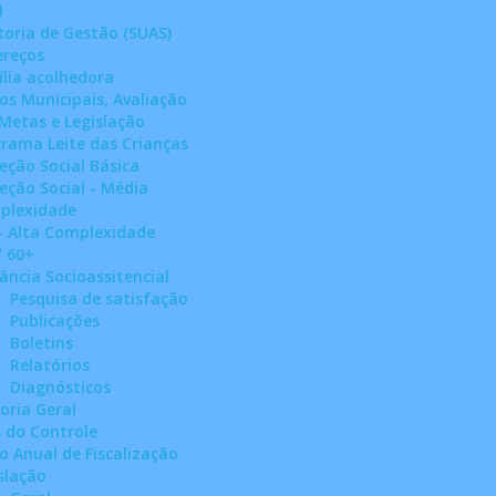
M
toria de Gestão (SUAS)
ereços
lia acolhedora
os Municipais, Avaliação
Metas e Legislação
rama Leite das Crianças
eção Social Básica
eção Social - Média
plexidade
- Alta Complexidade
 60+
lância Socioassitencial
Pesquisa de satisfação
Publicações
Boletins
Relatórios
Diagnósticos
oria Geral
 do Controle
o Anual de Fiscalização
slação