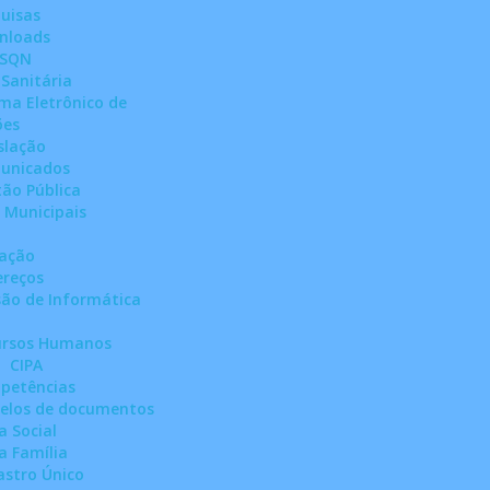
uisas
nloads
SSQN
 Sanitária
ema Eletrônico de
ões
slação
unicados
tão Pública
 Municipais
ração
ereços
são de Informática
ursos Humanos
CIPA
petências
elos de documentos
a Social
a Família
stro Único