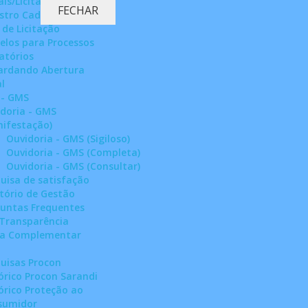
ais/Licitações
FECHAR
stro Cadastral
 de Licitação
los para Processos
tatórios
ardando Abertura
l
 - GMS
doria - GMS
ifestação)
Ouvidoria - GMS (Sigiloso)
Ouvidoria - GMS (Completa)
Ouvidoria - GMS (Consultar)
uisa de satisfação
tório de Gestão
untas Frequentes
 Transparência
ia Complementar
uisas Procon
órico Procon Sarandi
órico Proteção ao
sumidor