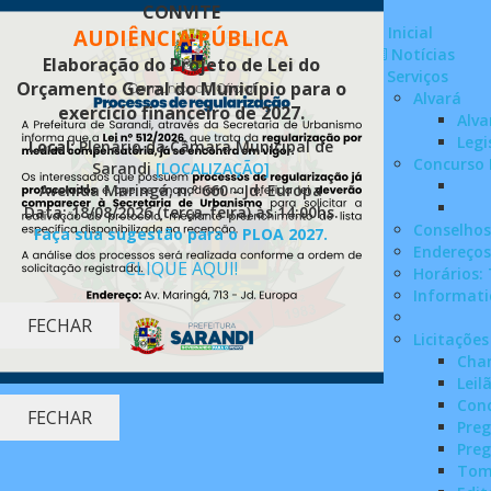
CONVITE
Inicial
AUDIÊNCIA PÚBLICA
Notícias
Elaboração do Projeto de Lei do
Serviços
Orçamento Geral do Município para o
Alvará
exercício financeiro de 2027.
Alva
Legi
Local:
Plenário da Câmara Municipal de
Concurso 
Sarandi
[LOCALIZAÇÃO]
Avenida Maringá, n.º 660 - Jd. Europa
Data: 18/08/2026 (terça-feira) às 14:00hs.
Conselhos
Faça sua sugestão para o PLOA 2027.
Endereços
CLIQUE AQUI!
Horários:
Informati
FECHAR
Licitações
Cha
Leil
Conc
FECHAR
Preg
Preg
Tom