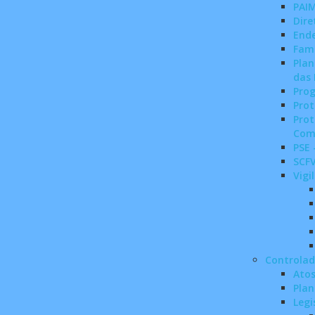
PAI
Dire
End
Famí
Plan
das 
Prog
Prot
Prot
Com
PSE 
SCFV
Vigi
Controlad
Atos
Plan
Legi