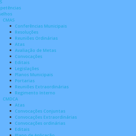
S
petências
selhos
CMAS
Conferências Municipais
Resoluções
Reuniões Ordinárias
Atas
Avaliação de Metas
Convocações
Editais
Legislações
Planos Municipais
Portarias
Reuniões Extraordinárias
Regimento Interno
CMDCA
Atas
Convocações Conjuntas
Convocações Extraordinárias
Convocações ordinárias
Editais
Plano de Aplicação