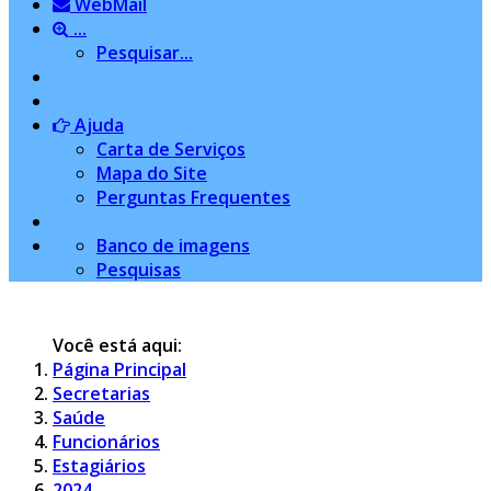
WebMail
...
Pesquisar...
Ajuda
Carta de Serviços
Mapa do Site
Perguntas Frequentes
Banco de imagens
Pesquisas
Você está aqui:
Página Principal
Secretarias
Saúde
Funcionários
Estagiários
2024