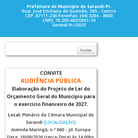
Prefeitura do Município de Sarandi-Pr.
Rua: José Emiliano de Gusmão, 565 - Centro
CEP. 87111-230 Fone/Fax: (44) 3264 - 8600
CNPJ: 78.200.482/0001-10
Sarandi-Pr./2025
Fechar
CONVITE
AUDIÊNCIA PÚBLICA
Elaboração do Projeto de Lei do
Orçamento Geral do Município para
o exercício financeiro de 2027.
Local:
Plenário da Câmara Municipal de
Sarandi
[LOCALIZAÇÃO]
Avenida Maringá, n.º 660 - Jd. Europa
Data: 18/08/2026 (terça-feira) às 14:00hs.