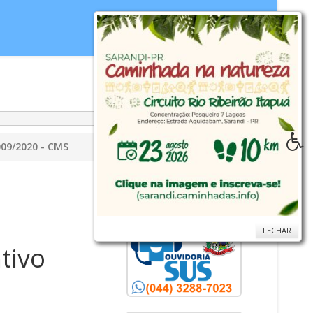
idoria
WebMail
...
Ajuda
009/2020 - CMS
FECHAR
FECHAR
tivo