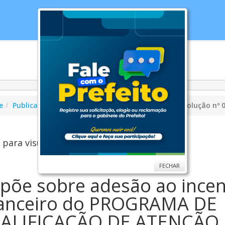
cias
Serviços
Secretarias
Cidade
Ouv
e
Publicações
Conselho Municipal de Saúde
Resolução nº 
 para visualizar...
FECHAR
põe sobre adesão ao incen
nanceiro do PROGRAMA DE
ALIFICAÇÃO DE ATENÇÃO