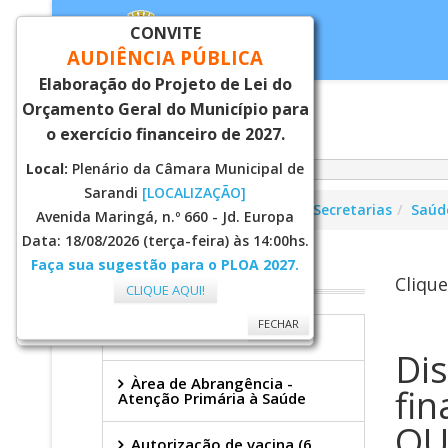
CONVITE
AUDIÊNCIA PÚBLICA
Elaboração do Projeto de Lei do
Orçamento Geral do Município para
Inicial
Notí
o exercício financeiro de 2027.
Local:
Plenário da Câmara Municipal de
Sarandi
[LOCALIZAÇÃO]
Você está aqui:
Página Principal
Secretarias
Saúd
Avenida Maringá, n.º 660 - Jd. Europa
Data: 18/08/2026 (terça-feira) às 14:00hs.
Faça sua sugestão para o PLOA 2027.
SAÚDE
Clique
CLIQUE AQUI!
FECHAR
FECHAR
Secretaria
Dis
Àrea de Abrangência -
fi
Atenção Primária à Saúde
QU
Autorização de vacina (6