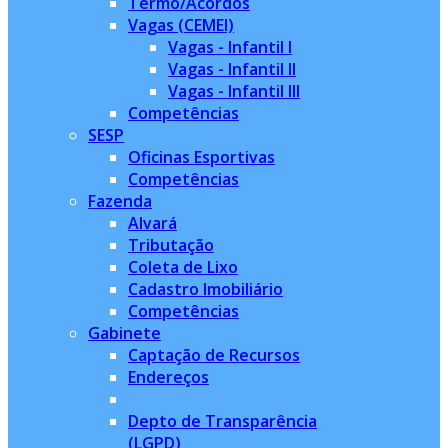
Termo/Acordos
Vagas (CEMEI)
Vagas - Infantil I
Vagas - Infantil II
Vagas - Infantil III
Competências
SESP
Oficinas Esportivas
Competências
Fazenda
Alvará
Tributação
Coleta de Lixo
Cadastro Imobiliário
Competências
Gabinete
Captação de Recursos
Endereços
Depto de Transparência
(LGPD)