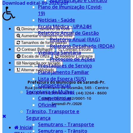
Apresentação e Contato
Download edital-89-2026.pdf
Plano de Imunização (Covid-
19)
Notícias - Saúde
Escala Médica - UPA24H
Diminuir o tamanho da fonte
Relatório Anual de Gestão
Aumentar o tamanho da fonte
Relatório Anual (RAG)
Tamanhos de fonte padrão
Relatório Detalhado (RDQA)
Contrast Brilhante
Contrast Escuro
Vigilância Sanitária
Escala de cinza
Redefinir Contraste
Protocolo de Ações
Navigação por teclado
Prestadores de Serviço
Alternar sublinhado
Planejamento Familiar
Lista de Espera (SUS)
Prefeitura do Município de Sarandi-Pr.
Competências
Rua: José Emiliano de Gusmão, 565 - Centro
Secretaria da Mulher
CEP. 87111-230 Fone/Fax: (44) 3264 - 8600
Competências
CNPJ: 78.200.482/0001-10
Sarandi-Pr./2026
Oficinas
Trânsito, Transporte e
Segurança
Semutrans - Transporte
Inicial
Semutrans - Trânsito