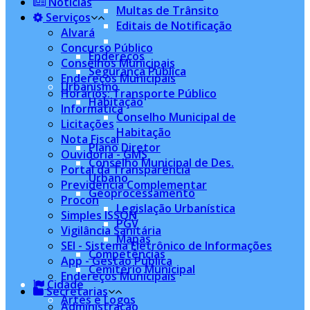
Notícias
Multas de Trânsito
Serviços
Editais de Notificação
Alvará
Concurso Público
Endereços
Conselhos Municipais
Segurança Pública
Endereços Municipais
Urbanismo
Horários: Transporte Público
Habitação
Informatica
Conselho Municipal de
Licitações
Habitação
Nota Fiscal
Plano Diretor
Ouvidoria - GMS
Conselho Municipal de Des.
Portal da Transparência
Urbano
Previdência Complementar
Geoprocessamento
Procon
Legislação Urbanística
Simples ISSQN
PGV
Vigilância Sanitária
Mapas
SEI - Sistema Eletrônico de Informações
Competências
App - Gestão Pública
Cemitério Municipal
Endereços Municipais
Cidade
Secretarias
Artes e Logos
Administração