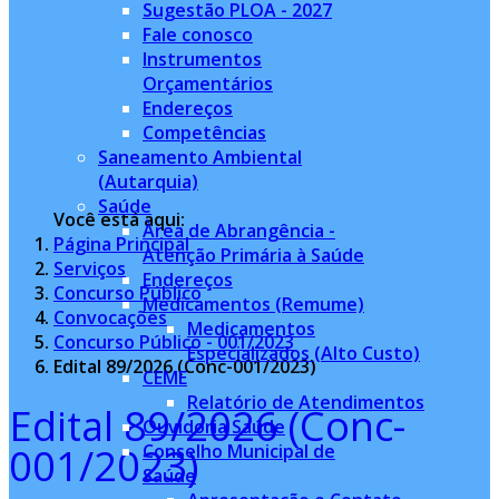
Sugestão PLOA - 2027
Fale conosco
Instrumentos
Orçamentários
Endereços
Competências
Saneamento Ambiental
(Autarquia)
Saúde
Você está aqui:
Àrea de Abrangência -
Página Principal
Atenção Primária à Saúde
Serviços
Endereços
Concurso Público
Medicamentos (Remume)
Convocações
Medicamentos
Concurso Público - 001/2023
Especializados (Alto Custo)
Edital 89/2026 (Conc-001/2023)
CEME
Relatório de Atendimentos
Edital 89/2026 (Conc-
Ouvidoria Saúde
001/2023)
Conselho Municipal de
Saúde