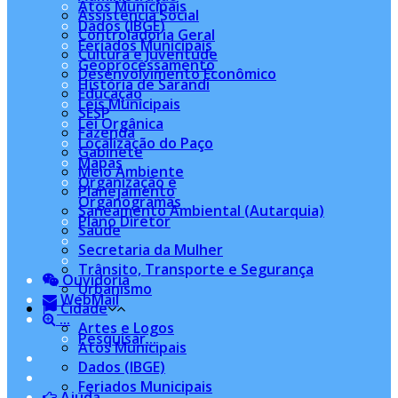
Atos Municipais
Assistência Social
Dados (IBGE)
Controladoria Geral
Feriados Municipais
Cultura e Juventude
Geoprocessamento
Desenvolvimento Econômico
História de Sarandi
Educação
Leis Municipais
SESP
Lei Orgânica
Fazenda
Localização do Paço
Gabinete
Mapas
Meio Ambiente
Organização e
Planejamento
Organogramas
Saneamento Ambiental (Autarquia)
Plano Diretor
Saúde
Secretaria da Mulher
Trânsito, Transporte e Segurança
Ouvidoria
Urbanismo
WebMail
Cidade
...
Artes e Logos
Pesquisar...
Atos Municipais
Dados (IBGE)
Feriados Municipais
Ajuda