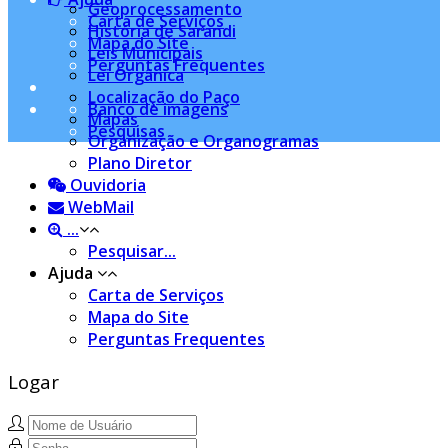
Geoprocessamento
Carta de Serviços
História de Sarandi
Mapa do Site
Leis Municipais
Perguntas Frequentes
Lei Orgânica
Localização do Paço
Banco de imagens
Mapas
Pesquisas
Organização e Organogramas
Plano Diretor
Ouvidoria
WebMail
...
Pesquisar...
Ajuda
Carta de Serviços
Mapa do Site
Perguntas Frequentes
Logar