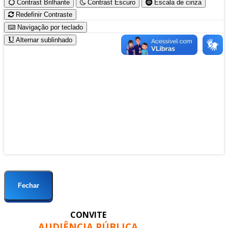
Contrast Brilhante
Contrast Escuro
Escala de cinza
Redefinir Contraste
Navigação por teclado
Alternar sublinhado
Prefeitura do Município de Sarandi-Pr.
Rua: José Emiliano de Gusmão, 565 - Centro
CEP. 87111-230 Fone/Fax: (44) 3264 - 8600
CNPJ: 78.200.482/0001-10
Sarandi-Pr./2026
Fechar
CONVITE
AUDIÊNCIA PÚBLICA