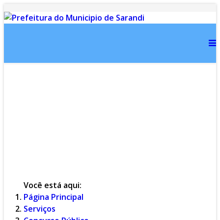
Inicial
Notícias
Serviços
Secretarias
Cidade
Ouvidoria
WebMail
...
Ajuda
Você está aqui:
Página Principal
Serviços