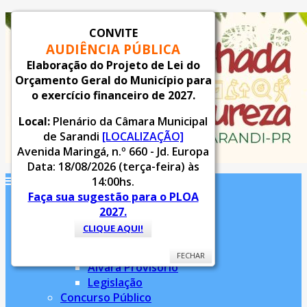
CONVITE
AUDIÊNCIA PÚBLICA
FECHAR
Elaboração do Projeto de Lei do
Orçamento Geral do Município para
o exercício financeiro de 2027.
Local:
Plenário da Câmara Municipal
de Sarandi
[LOCALIZAÇÃO]
Avenida Maringá, n.º 660 - Jd. Europa
Data: 18/08/2026 (terça-feira) às
14:00hs.
Faça sua sugestão para o PLOA
Inicial
2027.
Notícias
CLIQUE AQUI!
Serviços
Alvará
FECHAR
Alvará Provisório
Legislação
Concurso Público