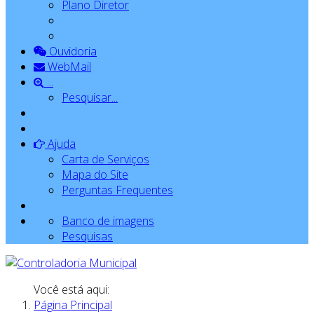
Plano Diretor
Ouvidoria
WebMail
...
Pesquisar...
Ajuda
Carta de Serviços
Mapa do Site
Perguntas Frequentes
Banco de imagens
Pesquisas
Você está aqui:
Página Principal