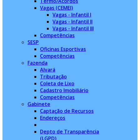
Termo/Acordos
Vagas (CEMEI)
Vagas - Infantil I
Vagas - Infantil II
Vagas - Infantil III
Competências
SESP
Oficinas Esportivas
Competências
Fazenda
Alvará
Tributação
Coleta de Lixo
Cadastro Imobiliário
Competências
Gabinete
Captação de Recursos
Endereços
Depto de Transparência
(LGPD)